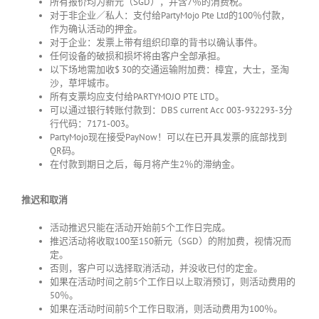
所有报价均为新元（
SGD
），并含
7
％的消费税。
对于非企业／私人：支付给
PartyMojo Pte Ltd
的
100
％付款，
作为确认活动的押金。
对于企业：发票上带有组织印章的背书以确认事件。
任何设备的破损和损坏将由客户全部承担。
以下场地需加收
$ 30
的交通运输附加费：樟宜，大士，圣淘
沙，草坪城市。
所有支票均应支付给
PARTYMOJO PTE LTD
。
可以通过银行转账付款到：
DBS current Acc 003-932293-3
分
行代码：
7171-003
。
PartyMojo现在接受
PayNow
！可以在已开具发票的底部找到
QR
码。
在付款到期日之后，每月将产生
2
％的滞纳金。
推迟和取消
活动推迟只能在活动开始前
5
个工作日完成。
推迟活动将收取
100
至
150
新元（
SGD
）的附加费，视情况而
定。
否则，客户可以选择取消活动，并没收已付的定金。
如果在活动时间之前
5
个工作日以上取消预订，则活动费用的
50
％。
如果在活动时间前
5
个工作日取消，则活动费用为
100
％。