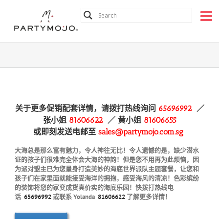
Skip
Contact:
81606622
| Email:
sales@partymojo.com.sg
to
Facebook
Instagram
content
关于更多促销配套详情，请拨打热线询问
65696992
／
张小姐
81606622
／ 黄
小姐
81606655
或即刻发送电邮至
sales@partymojo.com.sg
大海总是那么富有魅力，令人神往无比！令人遗憾的是，缺少潜水
证的孩子们很难完全体会大海的神韵！但是您不用再为此烦恼，因
为派对盟主已为您量身打造美妙的海底世界派队主题套餐，让您和
孩子们在家里面就能接受海洋的拥抱，感受海风的清凉！色彩缤纷
的装饰将您的家变成货真价实的海底乐园！快拨打热线电
话
65696992
或联系 Yolanda
81606622
了解更多详情！