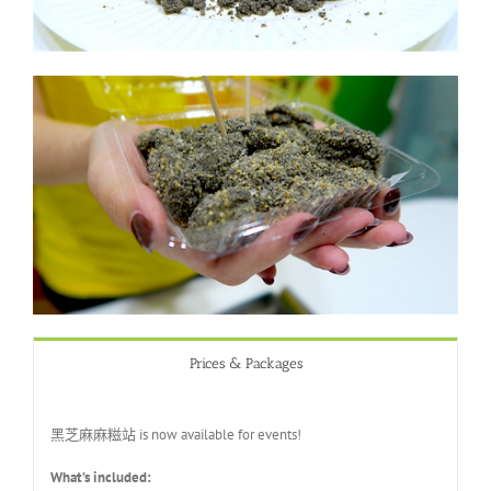
Prices & Packages
黑芝麻麻糍站 is now available for events!
What’s included: