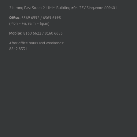
2 Jurong East Street 21 IMM Building #04-33V Singapore 609601
Office:
6569 6992 / 6569 6998
(Mon – Fri, 9a.m – 6p.m)
Mobile:
8160 6622 / 8160 6655
After office hours and weekends:
8842 8331