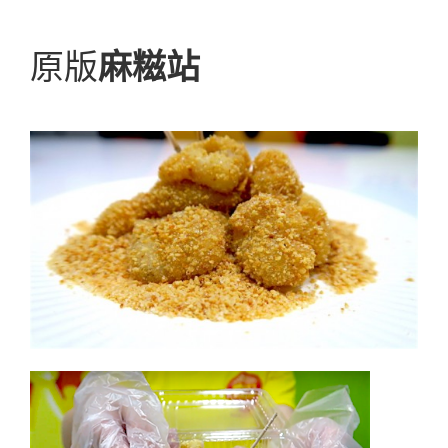
原版
麻糍站