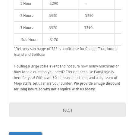
1 Hour
$290
–
–
2 Hours
$330
$350
$520
3 Hours
$370
$390
$520
Sub Hour
$170
*Delivery surcharge of $55 is applicable for Changi, Tuas, Jurong
Island and Sentosa
Holding a large scale event and not sure how many machines or
how long a duration you need? Fret not because PartyMojo is
here for you! With over 30 in house machines and a big team of
Mojo staffs, let us share your burden.
We provide a huge discount
for long hours, so why not enquire with us today!
FAQs