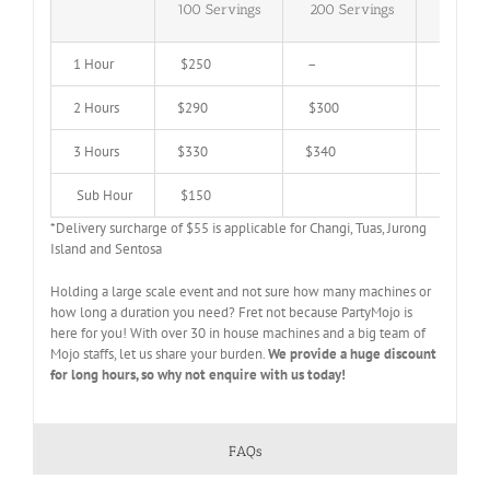
100 Servings
200 Servings
300 Se
1 Hour
$250
–
–
2 Hours
$290
$300
$450
3 Hours
$330
$340
$450
Sub Hour
$150
*Delivery surcharge of $55 is applicable for Changi, Tuas, Jurong
Island and Sentosa
Holding a large scale event and not sure how many machines or
how long a duration you need? Fret not because PartyMojo is
here for you! With over 30 in house machines and a big team of
Mojo staffs, let us share your burden.
We provide a huge discount
for long hours, so why not enquire with us today!
FAQs