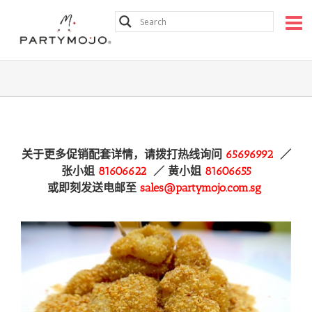
Skip
Contact:
81606622
| Email:
sales@partymojo.com.sg
to
Facebook
Instagram
content
关于更多促销配套详情，请拨打热线询问
65696992
／
张小姐
81606622
／ 黄
小姐
81606655
或即刻发送电邮至
sales@partymojo.com.sg