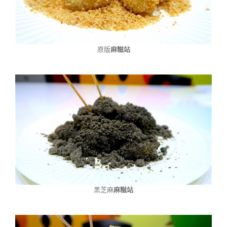
原版
麻糍站
黑芝麻
麻糍站