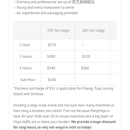
– Delivery and professional set up of 黑芝麻麻糍站
– Young and lively manpower to serve
– All ingredients and packaging provided
100 Servings
200 Servings
300 Se
1 Hour
$270
–
–
2 Hours
$300
$320
$480
3 Hours
$340
$360
$480
Sub Hour
$160
*Delivery surcharge of $55 is applicable for Changi, Tuas, Jurong
Island and Sentosa
Holding a large scale event and not sure how many machines or
how long a duration you need? Fret not because PartyMojo is
here for you! With over 30 in house machines and a big team of
Mojo staffs, let us share your burden.
We provide a huge discount
for long hours, so why not enquire with us today!