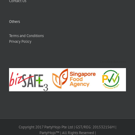
Contact Us
Others
Terms and Conditions
Privacy Policy
Certified Business
Copyright 2017 PartyMojo Pte Ltd | GST/REG: 201532156M |
PartyMojo™ | All Rights Reserved |