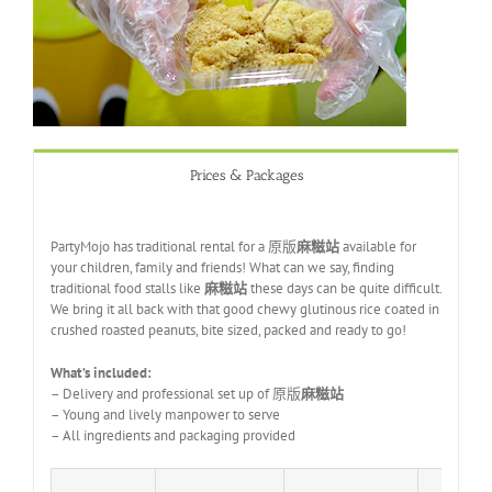
Prices & Packages
PartyMojo has traditional rental for a
原版
麻糍站
available for
your children, family and friends! What can we say, finding
traditional food stalls like
麻糍站
these days can be quite difficult.
We bring it all back with that good chewy glutinous rice coated in
crushed roasted peanuts, bite sized, packed and ready to go!
What’s included:
– Delivery and professional set up of
原版
麻糍站
– Young and lively manpower to serve
– All ingredients and packaging provided