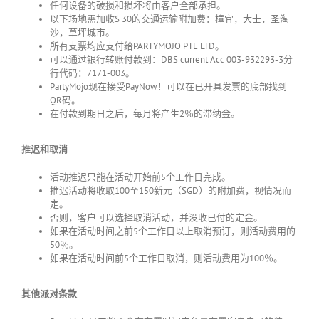
任何设备的破损和损坏将由客户全部承担。
以下场地需加收
$ 30
的交通运输附加费：樟宜，大士，圣淘
沙，草坪城市。
所有支票均应支付给
PARTYMOJO PTE LTD
。
可以通过银行转账付款到：
DBS current Acc 003-932293-3
分
行代码：
7171-003
。
PartyMojo现在接受
PayNow
！可以在已开具发票的底部找到
QR
码。
在付款到期日之后，每月将产生
2
％的滞纳金。
推迟和取消
活动推迟只能在活动开始前
5
个工作日完成。
推迟活动将收取
100
至
150
新元（
SGD
）的附加费，视情况而
定。
否则，客户可以选择取消活动，并没收已付的定金。
如果在活动时间之前
5
个工作日以上取消预订，则活动费用的
50
％。
如果在活动时间前
5
个工作日取消，则活动费用为
100
％。
其他派对条款