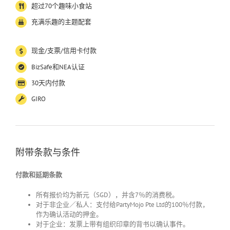
超过
70
个趣味小食站
充满乐趣的主题配套
现金
/
支票
/
信用卡付款
BizSafe
和
NEA
认证
30
天内付款
GIRO
附带条款与条件
付款和延期条款
所有报价均为新元（
SGD
），并含
7
％的消费税。
对于非企业／私人：支付给
PartyMojo Pte Ltd
的
100
％付款，
作为确认活动的押金。
对于企业：发票上带有组织印章的背书以确认事件。