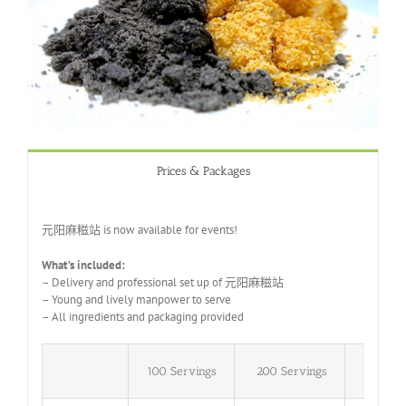
Prices & Packages
元阳麻糍站
is now available for events!
What’s included:
– Delivery and professional set up of
元阳麻糍站
– Young and lively manpower to serve
– All ingredients and packaging provided
100 Servings
200 Servings
300 Se