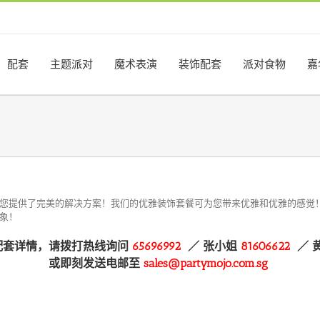
配套
主题派对
魔术表演
装饰配套
派对食物
嘉
您提供了完美的解决方案！我们的优雅装饰套餐可为您带来优雅和优雅的感觉
象！
配套详情，请拨打热线询问
65696992
／
张小姐
81606622
／ 
或即刻发送电邮至
sales@partymojo.com.sg