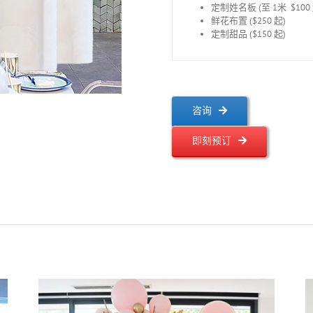
定制姓名板 (至 1米 $100 
鲜花布置 ($250 起)
定制甜品 ($150 起)
咨询
即刻预订