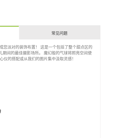
常见问题
套完成您派对的装饰布置！
这是一个包括了整个甜点区的
礼期间的最佳摄影场所。
魔幻般的气球将照亮空间使
心仪的搭配或从我们的
图片集
中汲取灵感！
)