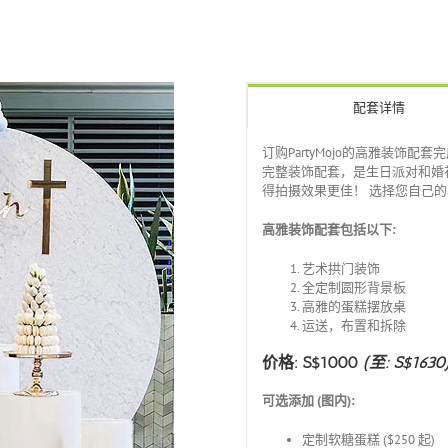
配套详情
订购PartyMojo的高雅装饰配
完整装饰配套，是生日派对和婚
得拍摄效果更佳！
选择您自己的
高雅装饰配套包括以下
:
艺术拱门装饰
全定制圆形背景板
高雅的蛋糕摆放桌
运送，布置和拆除
价格: S$1000
(至: S$1630
可选添加 (图内):
定制软糖蛋糕 ($250 起)